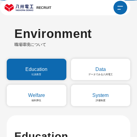
RECRUIT
Environment
職場環境について
Education
Data
社員教育
データでみる八州電工
Welfare
System
福利厚生
評価制度
Education